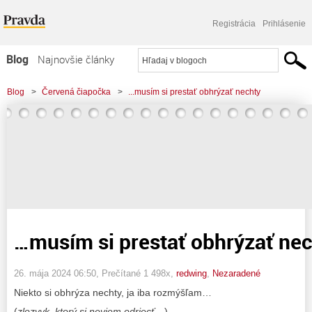
Registrácia
Prihlásenie
Blog
Najnovšie články
Najčítanejšie články
Blog
>
Červená čiapočka
>
...musím si prestať obhrýzať nechty
Najkomentovanejšie články
Zoznam blogov
Komerčné blogy
…musím si prestať obhrýzať ne
26. mája 2024 06:50
, Prečítané 1 498x,
redwing
,
Nezaradené
Niekto si obhrýza nechty, ja iba rozmýšľam…
(
zlozvyk, ktorý si neviem odriecť
…).