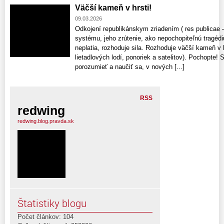
Väčší kameň v hrsti!
09.03.2026
Odkojení republikánskym zriadením ( res publicae 
systému, jeho zrútenie, ako nepochopiteľnú tragédi
neplatia, rozhoduje sila. Rozhoduje väčší kameň v h
lietadlových lodí, ponoriek a satelitov). Pochopte!
porozumieť a naučiť sa, v nových [...]
RSS
redwing
redwing.blog.pravda.sk
Štatistiky blogu
Počet článkov: 104