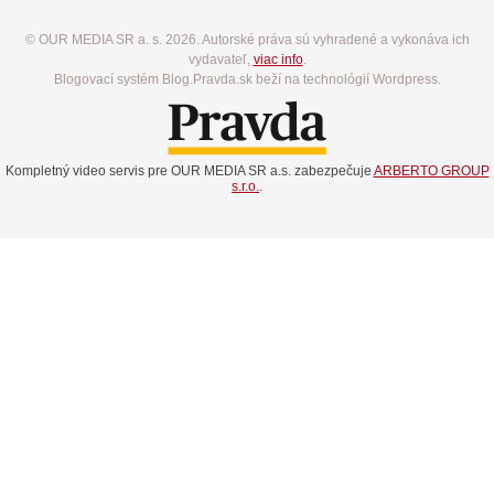
© OUR MEDIA SR a. s. 2026. Autorské práva sú vyhradené a vykonáva ich
vydavateľ,
viac info
.
Blogovací systém Blog.Pravda.sk beží na technológií Wordpress.
Kompletný video servis pre OUR MEDIA SR a.s. zabezpečuje
ARBERTO GROUP
s.r.o.
.