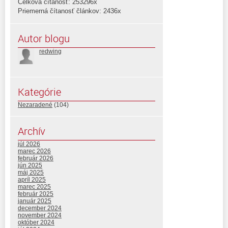
Celková čítanosť: 253296x
Priemerná čítanosť článkov: 2436x
Autor blogu
redwing
Kategórie
Nezaradené
(104)
Archív
júl 2026
marec 2026
február 2026
jún 2025
máj 2025
apríl 2025
marec 2025
február 2025
január 2025
december 2024
november 2024
október 2024