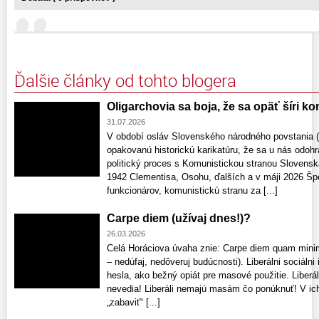
Ďalšie články od tohto blogera
Oligarchovia sa boja, že sa opäť šíri 
31.07.2026
V období osláv Slovenského národného povstania 
opakovanú historickú karikatúru, že sa u nás odohr
politický proces s Komunistickou stranou Slovenska
1942 Clementisa, Osohu, ďalších a v máji 2026 Špe
funkcionárov, komunistickú stranu za [...]
Carpe diem (užívaj dnes!)?
26.03.2026
Celá Horáciova úvaha znie: Carpe diem quam minim
– nedúfaj, nedôveruj budúcnosti). Liberálni sociálni 
hesla, ako bežný opiát pre masové použitie. Liberál
nevedia! Liberáli nemajú masám čo ponúknuť! V ich
„zabaviť“ [...]