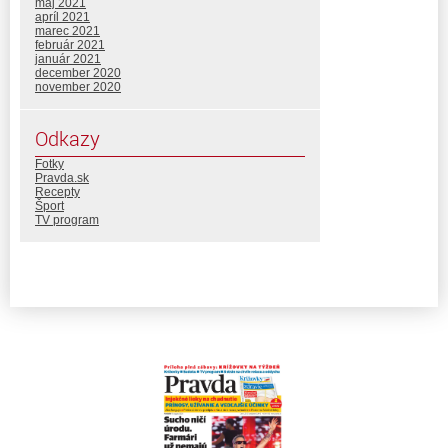
máj 2021
apríl 2021
marec 2021
február 2021
január 2021
december 2020
november 2020
Odkazy
Fotky
Pravda.sk
Recepty
Šport
TV program