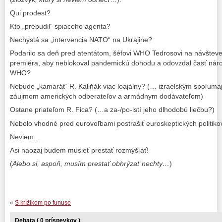
Qui prodest?
Kto „prebudil“ spiaceho agenta?
Nechystá sa „intervencia NATO“ na Ukrajine?
Podarilo sa deň pred atentátom, šéfovi WHO Tedrosovi na návšteve
premiéra, aby neblokoval pandemickú dohodu a odovzdal časť náro
WHO?
Nebude „kamarát“ R. Kaliňák viac loajálny? (… izraelským spoľumaji
záujmom amerických odberateľov a armádnym dodávateľom)
Ostane priateľom R. Fica? (…a za-/po-istí jeho dlhodobú liečbu?)
Nebolo vhodné pred eurovoľbami postrašiť euroskeptických politikov
Neviem…
Asi naozaj budem musieť prestať rozmýšľať!
(
Alebo si, aspoň, musím prestať obhrýzať nechty…
)
«
S krížikom po funuse
Debata ( 0 príspevkov )