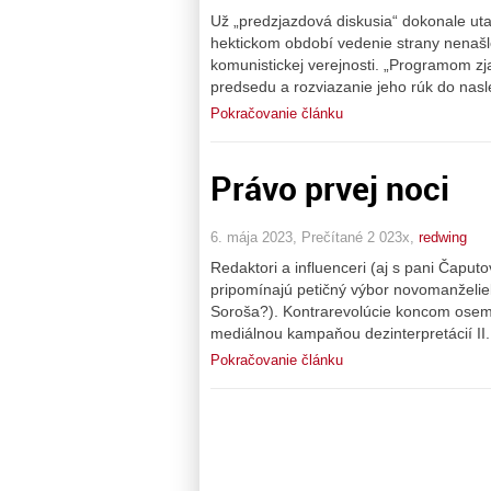
Už „predzjazdová diskusia“ dokonale utaj
hektickom období vedenie strany nenašlo
komunistickej verejnosti. „Programom z
predsedu a rozviazanie jeho rúk do nas
Pokračovanie článku
Právo prvej noci
6. mája 2023, Prečítané 2 023x,
redwing
Redaktori a influenceri (aj s pani Čaput
pripomínajú petičný výbor novomanželiek
Soroša?). Kontrarevolúcie koncom osemd
mediálnou kampaňou dezinterpretácií II
Pokračovanie článku