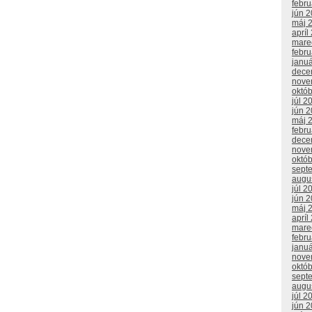
febr
jún 
máj 
apríl
mare
febr
janu
dece
nove
októ
júl 2
jún 
máj 
febr
dece
nove
októ
sept
augu
júl 2
jún 
máj 
apríl
mare
febr
janu
nove
októ
sept
augu
júl 2
jún 