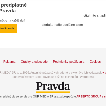
 predplatné
Pravda
stiahnite si ap
ormácie na každý deň
sledujte naše sociálne siete
íka Pravda
Reklama
Otázky a odpovede
Podmienky používania
Cookies
 MEDIA SR a. s. 2026. Autorské práva sú vyhradené a vykonáva ich vydavateľ,
via
Blogovací systém Blog.Pravda.sk beží na technológií Wordpress.
ompletný video servis pre OUR MEDIA SR a.s. zabezpečuje
ARBERTO GROUP s.r.