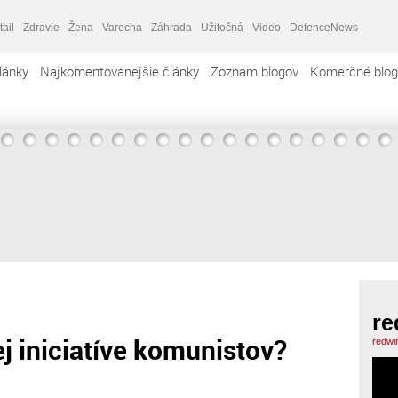
tail
Zdravie
Žena
Varecha
Záhrada
Užitočná
Video
DefenceNews
lánky
Najkomentovanejšie články
Zoznam blogov
Komerčné blog
re
ej iniciatíve komunistov?
redwi