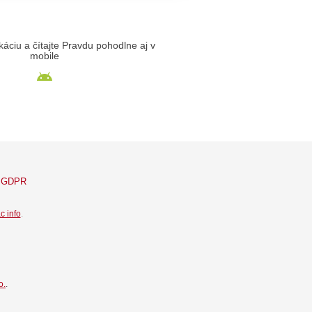
likáciu a čítajte Pravdu pohodlne aj v
mobile
GDPR
c info
.
o.
.