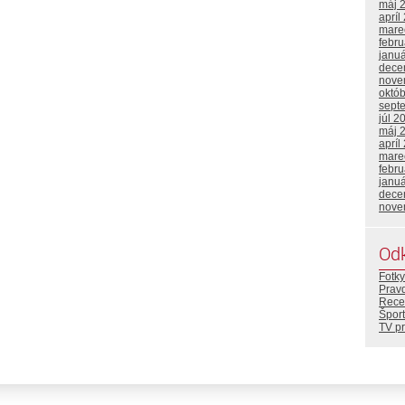
máj 
apríl
mare
febr
janu
dece
nove
októ
sept
júl 2
máj 
apríl
mare
febr
janu
dece
nove
Od
Fotky
Prav
Rece
Šport
TV p