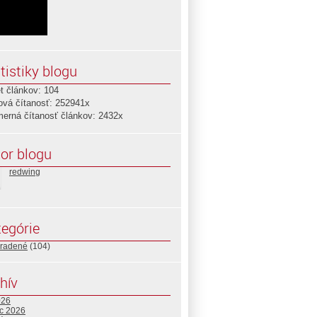
tistiky blogu
t článkov: 104
ová čítanosť: 252941x
merná čítanosť článkov: 2432x
or blogu
redwing
egórie
radené
(104)
hív
026
c 2026