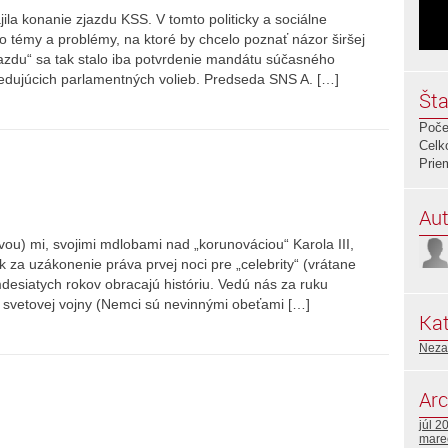
ila konanie zjazdu KSS. V tomto politicky a sociálne
 témy a problémy, na ktoré by chcelo poznať názor širšej
jazdu“ sa tak stalo iba potvrdenie mandátu súčasného
ledujúcich parlamentných volieb. Predseda SNS A. […]
Šta
Poče
Celk
Prie
Aut
ovou) mi, svojimi mdlobami nad „korunováciou“ Karola III,
 za uzákonenie práva prvej noci pre „celebrity“ (vrátane
esiatych rokov obracajú históriu. Vedú nás za ruku
. svetovej vojny (Nemci sú nevinnými obeťami […]
Kat
Neza
Arc
júl 2
mare