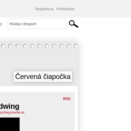
Registrácia
Prihlásenie
y
Červená čiapočka
RSS
dwing
ng.blog.pravda.sk