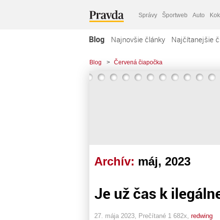
Správy
Športweb
Auto
Kok
Blog
Najnovšie články
Najčítanejšie č
Blog
>
Červená čiapočka
Archív:
máj, 2023
Je už čas k ilegáln
27. mája 2023, Prečítané 1 682x,
redwing