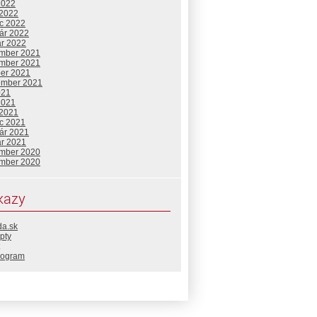
2022
 2022
c 2022
uár 2022
ár 2022
mber 2021
mber 2021
ber 2021
ember 2021
021
2021
 2021
c 2021
uár 2021
ár 2021
mber 2020
mber 2020
kazy
da.sk
pty
rogram