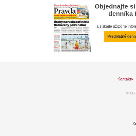
Objednajte si
denníka 
a získajte užitočné inf
Predplatné denn
Kontakty
© OUR
K