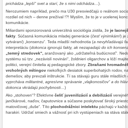
prichádza „lepší“ svet a starí, že s nimi odchádza…
).
Nerozumiem napríklad, prečo ma U30 presviedčajú o reálnom socia
rozdiel od nich – denne prežíval !?! Myslím, že to je v ucelenej kon
komunikácie.
Miliardami sponzorovaná univerzitná sociológia zistila, že
je lacnej
fakty
. Súčasná komunikácia mladej generácie (
česť výnimkám!
) je
vytváraní
) „konsenzu“. Teda mladší nehodnotia (
a nevyhľadávajú fa
interpretáciu (
dokonca ignorujú fakty, ak nezapadajú do ich konsen
„temný stredovek“,
aranžovaný ako „udržateľná budúcnosť“. Ned
systému sú tzv. „nezávislí novinári“, žoldnieri oligarchov a lóží maji
politici, verejní činitelia aj pedagogické zbory.
Zbraňami hromadnéh
vrcholných mítingov
niekoľkých desiatok superbohatých rodov, na
demešov, aby prevzali inštrukcie. Tí sa stávajú guru stále mladších 
vyprcháva militantné, agresívne správanie „vlajkonosičov“ a do hláv 
dokonca vkrádajú pochybnosti…
)
Ako „stohoven“? Efektívne
čeliť juvenilizácií a debilizácií
verejnéh
jančkárové, naďov, čaputovnice a súčasne poskytovať široký priest
matovičovej „duše“. Títo
plochodrážnici intelektu
páchajú v každo
harakiri. Udržať smiech a vážnosť pri ich vystúpeniach sa stáva st