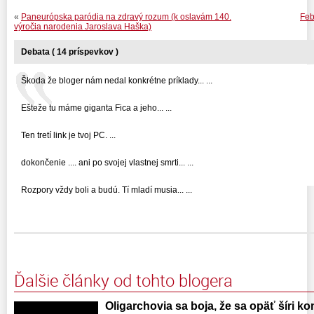
«
Paneurópska paródia na zdravý rozum (k oslavám 140.
Feb
výročia narodenia Jaroslava Haška)
Debata ( 14 príspevkov )
Škoda že bloger nám nedal konkrétne príklady... ...
Ešteže tu máme giganta Fica a jeho... ...
Ten tretí link je tvoj PC. ...
dokončenie .... ani po svojej vlastnej smrti... ...
Rozpory vždy boli a budú. Tí mladí musia... ...
Ďalšie články od tohto blogera
Oligarchovia sa boja, že sa opäť šíri 