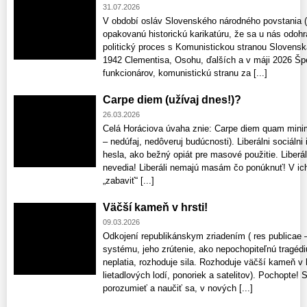
31.07.2026
V období osláv Slovenského národného povstania 
opakovanú historickú karikatúru, že sa u nás odohr
politický proces s Komunistickou stranou Slovenska
1942 Clementisa, Osohu, ďalších a v máji 2026 Špe
funkcionárov, komunistickú stranu za [...]
Carpe diem (užívaj dnes!)?
26.03.2026
Celá Horáciova úvaha znie: Carpe diem quam minim
– nedúfaj, nedôveruj budúcnosti). Liberálni sociálni 
hesla, ako bežný opiát pre masové použitie. Liberál
nevedia! Liberáli nemajú masám čo ponúknuť! V ich
„zabaviť“ [...]
Väčší kameň v hrsti!
09.03.2026
Odkojení republikánskym zriadením ( res publicae 
systému, jeho zrútenie, ako nepochopiteľnú tragédi
neplatia, rozhoduje sila. Rozhoduje väčší kameň v h
lietadlových lodí, ponoriek a satelitov). Pochopte!
porozumieť a naučiť sa, v nových [...]