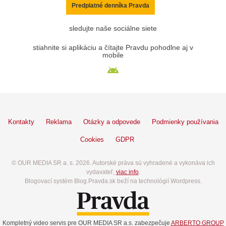
Predplatné denníka Pravda
sledujte naše sociálne siete
stiahnite si aplikáciu a čítajte Pravdu pohodlne aj v
mobile
Kontakty
Reklama
Otázky a odpovede
Podmienky používania
Cookies
GDPR
© OUR MEDIA SR a. s. 2026. Autorské práva sú vyhradené a vykonáva ich
vydavateľ,
viac info
.
Blogovací systém Blog.Pravda.sk beží na technológií Wordpress.
Kompletný video servis pre OUR MEDIA SR a.s. zabezpečuje
ARBERTO GROUP