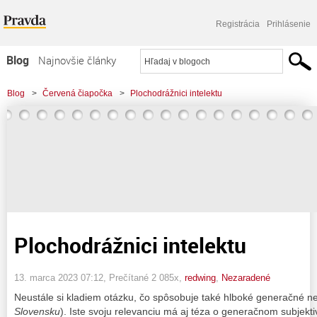
Registrácia
Prihlásenie
Blog
Najnovšie články
Najčítanejšie články
Blog
>
Červená čiapočka
>
Plochodrážnici intelektu
Najkomentovanejšie články
Zoznam blogov
Komerčné blogy
Plochodrážnici intelektu
13. marca 2023 07:12
, Prečítané 2 085x,
redwing
,
Nezaradené
Neustále si kladiem otázku, čo spôsobuje také hlboké generačné 
Slovensku
). Iste svoju relevanciu má aj téza o generačnom subjekti