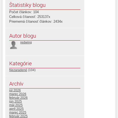
Štatistiky blogu
Počet článkov: 104
Celková čítanosť: 253137x
Priemerná čítanosť článkov: 2434x
Autor blogu
redwing
Kategórie
Nezaradené
(104)
Archív
júl 2026
marec 2026
február 2026
jún 2025
máj 2025
apríl 2025
marec 2025
február 2025