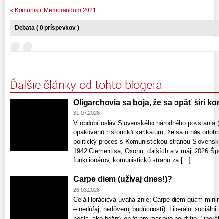
«
Komunisti: Memorandum 2021
Debata ( 0 príspevkov )
Ďalšie články od tohto blogera
Oligarchovia sa boja, že sa opäť šíri 
31.07.2026
V období osláv Slovenského národného povstania 
opakovanú historickú karikatúru, že sa u nás odohr
politický proces s Komunistickou stranou Slovenska
1942 Clementisa, Osohu, ďalších a v máji 2026 Špe
funkcionárov, komunistickú stranu za [...]
Carpe diem (užívaj dnes!)?
26.03.2026
Celá Horáciova úvaha znie: Carpe diem quam minim
– nedúfaj, nedôveruj budúcnosti). Liberálni sociálni 
hesla, ako bežný opiát pre masové použitie. Liberál