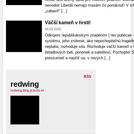
nevedia! Liberáli nemajú masám čo ponúknuť! V ich
„zabaviť“ [...]
Väčší kameň v hrsti!
09.03.2026
Odkojení republikánskym zriadením ( res publicae 
systému, jeho zrútenie, ako nepochopiteľnú tragédi
neplatia, rozhoduje sila. Rozhoduje väčší kameň v h
lietadlových lodí, ponoriek a satelitov). Pochopte!
porozumieť a naučiť sa, v nových [...]
RSS
redwing
redwing.blog.pravda.sk