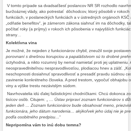
V tomto prípade sa dvadsaťšesť poslancov NR SR rozhodlo navrhnúť
buržoáznej vlády, ako potrestať dôchodcov, ktorý pôsobili v rokoc
funkciách, v poslaneckých funkciách a v ústredných orgánoch KSČ 
„odňatie benefitov“, je zámerom zákona siahnuť im na dôchodky, t
počítať roky (a príjmy) v rokoch ich pôsobenia v najvyšších funkciác
strany…
Kolektívna vina
Je možné, že nejeden z funkcionárov chybil, zneužil svoje postaven
porovnaní s dnešnou korupciou a papalášstvom sú to drobné prehr
úctyhodná, a nikto rozumný by nemal namietať proti jej uplatneniu. A
neospravedlniteľnou nespravodlivosťou, plodiacou hnev a zášť. „Kol
neschopnosti dosiahnuť spravodlivosť a presadiť pravdu súdnou ces
zavinenie konkrétneho človeka. A pred trestom, vypočuť obhajobu 
viny a výške trestu nezávislým súdom.
Navrhovatelia idú ďalej fašistickými chodníčkami. Chcú dokonca 
tisícov osôb. Citujem: „
… Ústav pripraví zoznam funkcionárov s dĺ
jeden deň … Zoznam funkcionárov bude obsahovať meno, priezvisk
funkcionára, jeho dátum narodenia… akýkoľvek jeho údaj nie je 
podľa osobitného predpisu…
“
Nepripomína vám to inú dobu temna?