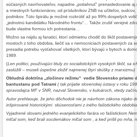
súčasných navrhovateľov, napadne „potiahnuť“ prenasledovanie aj
a miestnych funkcionárov, od príslušníkov ZNB na učiteľov, sudcov, r
podnikov. Túto špirálu je možné rozkrútiť až po 99% dospelých voličov
„jednotnú kandidátku Národného frontu“… Takže zrušiť verejné zd
bude vlastne formou ich potrestania…
Možno sa nájdu aj fanatici, ktorí odmietnu chodiť do škôl postavený
mostoch z toho obdobia, liečiť sa v nemocniciach postavených za socia
presadia potrebu vysťahovať všetkých, ktorí bývajú v bytoch a do
1989.
(
Len politici, používajúci tituly zo socialistických vysokých škôl, sa i
zaslúžili – museli úspešne zložiť najmenej štyri skúšky z marxizmu)
Obludná doktrína „zločinov režimu“ vedie Slovensko priamo 
bantustanu pod Tatrami
( tak prijatie slovenskej ústavy v roku 1
spravodajca MF v SNR, nazval Slovensko, v kuloároch, vtedy začín
Autor prehlasuje, že jeho dôchodok nie je návrhom zákona nijako d
inšpirované historickými skúsenosťami z iného fašistického obdobia
Vyjadrené slovami jedného evanjelického farára vo fašistickom Nem
mlčal som, keď brali socdemákov mlčal som , a keď prišli po mňa, 