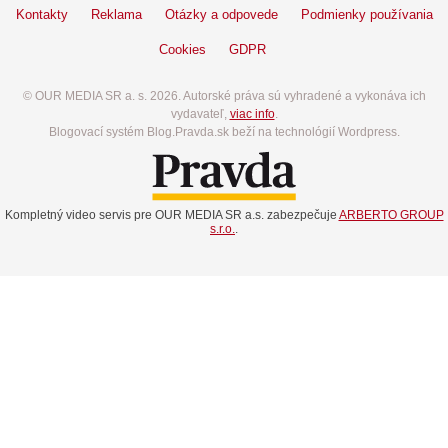
Kontakty
Reklama
Otázky a odpovede
Podmienky používania
Cookies
GDPR
© OUR MEDIA SR a. s. 2026. Autorské práva sú vyhradené a vykonáva ich
vydavateľ,
viac info
.
Blogovací systém Blog.Pravda.sk beží na technológií Wordpress.
Kompletný video servis pre OUR MEDIA SR a.s. zabezpečuje
ARBERTO GROUP
s.r.o.
.