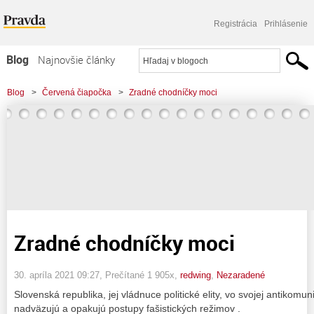
Registrácia
Prihlásenie
Blog
Najnovšie články
Najčítanejšie články
Blog
>
Červená čiapočka
>
Zradné chodníčky moci
Najkomentovanejšie články
Zoznam blogov
Komerčné blogy
Zradné chodníčky moci
30. apríla 2021 09:27
, Prečítané 1 905x,
redwing
,
Nezaradené
Slovenská republika, jej vládnuce politické elity, vo svojej antikomunis
nadväzujú a opakujú postupy fašistických režimov .