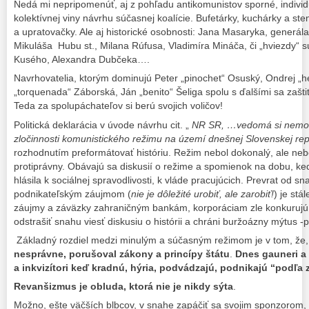
Nedá mi nepripomenúť, aj z pohľadu antikomunistov sporné, indivi
kolektívnej viny návrhu súčasnej koalície. Bufetárky, kuchárky a ste
a upratovačky. Ale aj historické osobnosti: Jana Masaryka, generál
Mikuláša Hubu st., Milana Rúfusa, Vladimíra Mináča, či „hviezdy“ 
Kusého, Alexandra Dubčeka….
Navrhovatelia, ktorým dominujú Peter „pinochet“ Osuský, Ondrej „h
„torquenada“ Záborská, Ján „benito“ Šeliga spolu s ďalšími sa zaš
Teda za spolupáchateľov si berú svojich voličov!
Politická deklarácia v úvode návrhu cit. „
NR SR, …vedomá si nemorál
zločinnosti komunistického režimu na území dnešnej Slovenskej r
rozhodnutím preformátovať históriu. Režim nebol dokonalý, ale neb
protiprávny. Obávajú sa diskusií o režime a spomienok na dobu, keď s
hlásila k sociálnej spravodlivosti, k vláde pracujúcich. Prevrat od s
podnikateľským záujmom (
nie je dôležité urobiť, ale zarobiť!
) je stá
záujmy a záväzky zahraničným bankám, korporáciam zle konkurujú
odstrašiť snahu viesť diskusiu o histórii a chráni buržoázny mýtus 
Základný rozdiel medzi minulým a súčasným režimom je v tom, že
nesprávne, porušoval zákony a princípy štátu
.
Dnes gauneri a 
a inkvizítori
keď kradnú, hýria, podvádzajú
, podnikajú “podľa 
Revanšizmus je obluda, ktorá nie je nikdy sýta
.
Možno, ešte väčších blbcov, v snahe zapáčiť sa svojim sponzorom